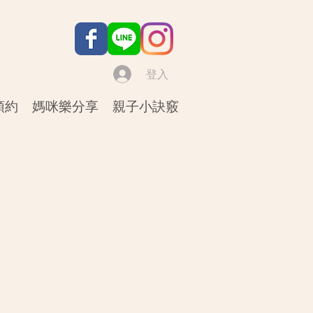
登入
預約
媽咪樂分享
親子小訣竅