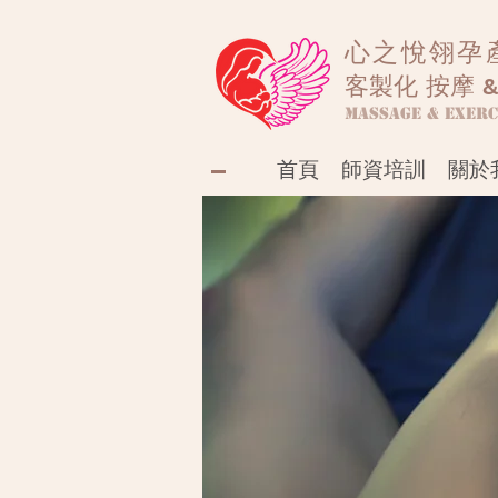
心之悅翎孕
客製化 按摩 &
Massage & Exerc
首頁
師資培訓
關於