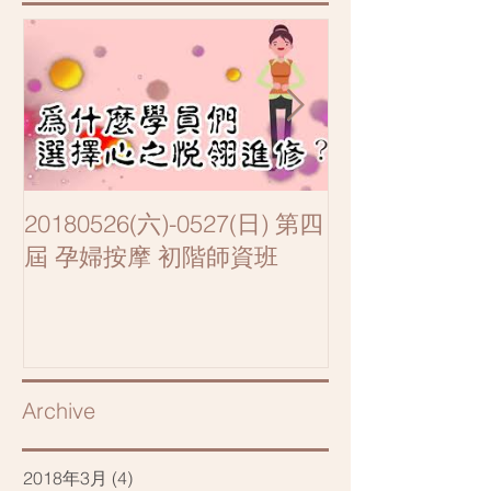
20180526(六)-0527(日) 第四
20180407(
屆 孕婦按摩 初階師資班
音樂胎教/孕期
Archive
2018年3月
(4)
4 篇文章