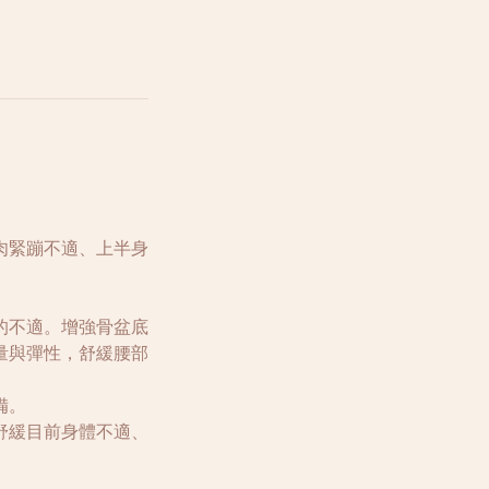
肉緊蹦不適、上半身
的不適。增強骨盆底
量與彈性，舒緩腰部
備。
舒緩目前身體不適、