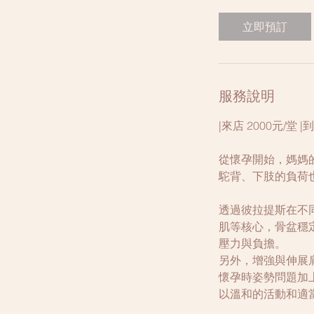
分
鐘
立即預訂
服務說明
|來店 2000元/堂 
從懷孕開始，媽媽
駝背、下肢的負荷
透過彼拉提斯在不
肌等核心，骨盆穩
壓力與負擔。
另外，增強與伸展
懷孕時姿勢問題加
以溫和的活動和適