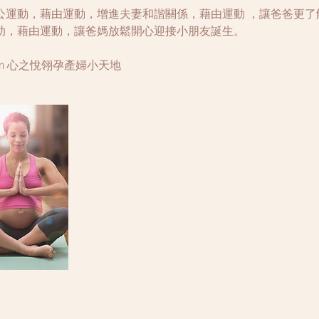
公運動，藉由運動，增進夫妻和諧關係，藉由運動 ，讓爸爸更了
助，藉由運動，讓爸媽放鬆開心迎接小朋友誕生。
.com 心之悅翎孕產婦小天地