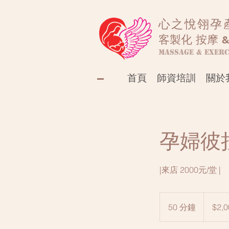
心之悅翎孕
客製化 按摩 &
Massage & Exerc
首頁
師資培訓
關於
孕婦彼
|來店 2000元/堂 |
2,000
新
50 分鐘
5
$2,0
台
幣
0