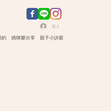
登入
預約
媽咪樂分享
親子小訣竅