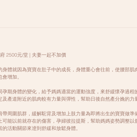
|到府 2500元/堂 | 夫妻一起不加價
的身體就因為寶寶在肚子中的成長，身體重心會往前，使腰部肌
也會增加。
同孕期身體的變化，給予媽媽適當的運動強度，來舒緩懷孕過程
定及產道附近的肌肉較有力量與彈性，幫助日後自然產分娩的力
肩帶周圍肌群，緩解駝背及增加上肢力量為即將出生的寶寶做準
上可能以前就存在的傷害，孕婦彼拉提斯，幫助媽媽姿勢調整以
當的活動關節來逹到舒緩和放鬆身體。